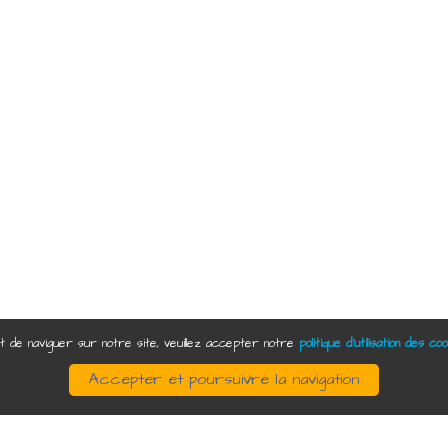
'Arche de Noé
t de naviguer sur notre site, veuillez accepter notre
politique d'utilisation des co
Accepter et poursuivre la navigation
acques
bec)